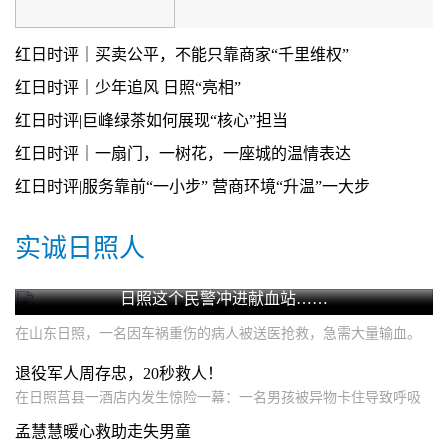
红日时评｜买卖公平，不能只靠商家“千里维权”
红日时评｜少年追风 日照“亮相”
红日时评|巨峰绿茶如何展现“核心”担当
红日时评｜一扇门，一树花，一座城的温情表达
红日时评|服务靠前“一小步” 营商环境“升温”一大步
实诚日照人
日照这个民警冲进献血站……
在山东日照，一名因车祸重伤的病人被送医抢救，急需大量输血。
为救
退役军人周存忠，20秒救人！
在日照莒县一酒店内发生惊险一幕：一名男孩被异物卡住导致呼吸
困难。危
孟慧慧暖心救助走失男童