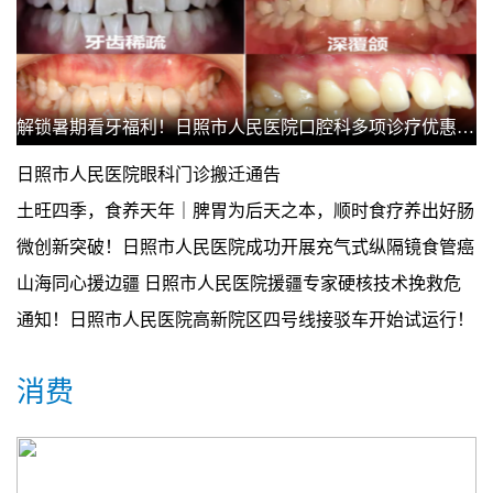
解锁暑期看牙福利！日照市人民医院口腔科多项诊疗优惠上线
日照市人民医院眼科门诊搬迁通告
土旺四季，食养天年｜脾胃为后天之本，顺时食疗养出好肠
胃
微创新突破！日照市人民医院成功开展充气式纵隔镜食管癌
根治术
山海同心援边疆 日照市人民医院援疆专家硬核技术挽救危
重患者
通知！日照市人民医院高新院区四号线接驳车开始试运行！
消费