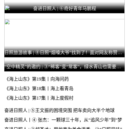
奋进日照人 | ⑥奇好青年马鹏程
日照旅游故事 | ⑧日照“烟嗓大爷”找到了！面对网友称赞，他这样说……
“空中精灵”的邀约 | ③“稀客”变“常客”，绿水青山也需要鸟类装点
《海上山东》第19集丨向海问药
《海上山东》第18集丨海上看青岛
《海上山东》第17集丨海上度假村
奋进日照人 | ⑤王文振的困境突围 把车卖向大半个地球
奋进日照人丨④ 张杰：一颗球三十年，从“追风少年”到“梦