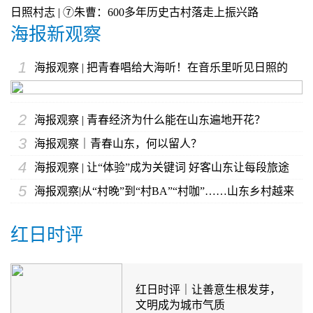
博士12名硕士
日照村志 | ⑦朱曹：600多年历史古村落走上振兴路
海报新观察
1
海报观察 | 把青春唱给大海听！在音乐里听见日照的
“青和力”
2
海报观察 | 青春经济为什么能在山东遍地开花？
3
海报观察｜青春山东，何以留人？
4
海报观察 | 让“体验”成为关键词 好客山东让每段旅途
5
都不虚此行
海报观察|从“村晚”到“村BA”“村咖”……山东乡村越来
越“会玩”了
红日时评
红日时评｜让善意生根发芽，
文明成为城市气质