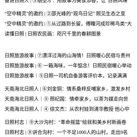
想导师”
奋进日照人 | ③胡圣才：用故事为美食添香，让“日照风味”
声入人心
“空中精灵”的邀约 | ②邵光峰的“观鸟日记” 照见生态之变
“空中精灵”的邀约 | ①从过路到长留，傅疃河成珍稀鸟类“大
本营”
读懂日照 | 日照农民画：咫尺千里的春耕图景
日照旅游故事 | ⑦漂洋过海的山海情！日照暖心民宿与贵州
游客的双向奔赴
日照旅游故事 | ⑥ 一箱海味，一年惦念！日照民宿暖心举动
全网圈粉
日照旅游故事｜⑤日照一司机自备游客评价本，记录满满
“日照美好”
天南海北日照人 | ⑥刘金铜：情系桑梓反哺家乡，激发乡村
振兴“新活力”
天南海北日照人｜⑤ 邢纪国：情牵家乡，以茶为媒走向世
界
天南海北日照人｜④ 徐文杰：从农村娃到清华教授 他心中
有一朵“故乡的云”
日照村志｜⑨大沙沟村：“革命摇篮”绘就和美乡村新画卷
日照村志 | ⑧讲合沟村：一个不足1000人的山村，走出9名