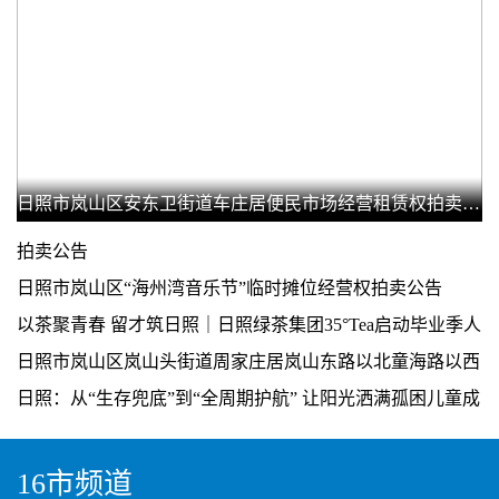
日照市岚山区安东卫街道车庄居便民市场经营租赁权拍卖公告
拍卖公告
日照市岚山区“海州湾音乐节”临时摊位经营权拍卖公告
以茶聚青春 留才筑日照｜日照绿茶集团35°Tea启动毕业季人
才赋能行动
日照市岚山区岚山头街道周家庄居岚山东路以北童海路以西
玉石公司北侧拆迁腾空土地租赁权拍卖公告
日照：从“生存兜底”到“全周期护航” 让阳光洒满孤困儿童成
长路
16市频道