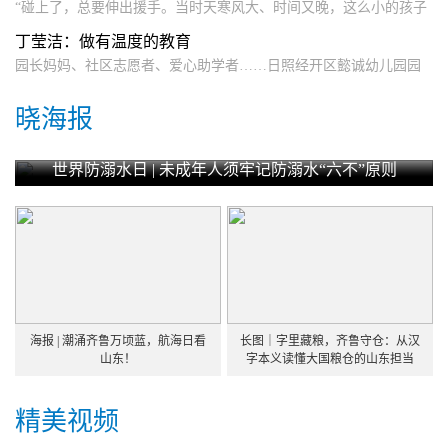
“碰上了，总要伸出援手。当时天寒风大、时间又晚，这么小的孩子
一个人
丁莹洁：做有温度的教育
园长妈妈、社区志愿者、爱心助学者……日照经开区懿诚幼儿园园
长丁莹洁
晓海报
世界防溺水日 | 未成年人须牢记防溺水“六不”原则
海报 | 潮涌齐鲁万顷蓝，航海日看
长图｜字里藏粮，齐鲁守仓：从汉
山东！
字本义读懂大国粮仓的山东担当
精美视频