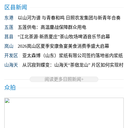
区县新闻
东港
|
以山河为谱 与青春和鸣 日照农发集团与新青年合奏
“城乡共融”协奏曲
五莲
|
五莲供电：高温鏖战保障群众用电
莒县
|
“江北茶源·新质夏庄”茶山牧场啤酒音乐节启幕
岚山
|
2026岚山区夏季安康鱼宴美食消费季盛大启幕
开发区
|
亚太森博（山东）浆纸有限公司签约落地省内浆纸
行业首单转型金融银团贷款
山海天
|
从沉寂到蝶变：山海天“茶宿龙山” 片区如何实现村
美、人旺、业兴？
阅读更多日照新闻+
众拍