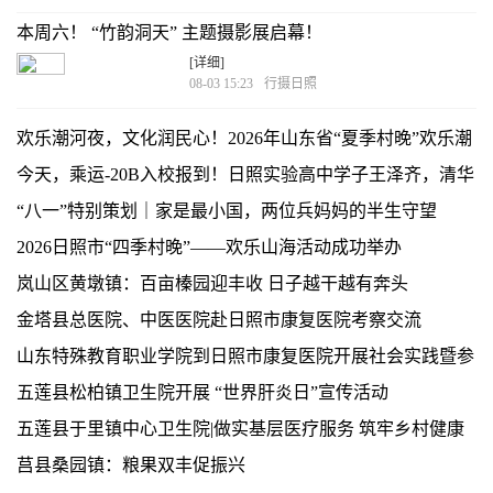
本周六！ “竹韵洞天” 主题摄影展启幕！
[详细]
08-03 15:23
行摄日照
欢乐潮河夜，文化润民心！2026年山东省“夏季村晚”欢乐潮
河精彩落幕
今天，乘运-20B入校报到！日照实验高中学子王泽齐，清华
+空军航空大学“双学籍”！
“八一”特别策划｜家是最小国，两位兵妈妈的半生守望
2026日照市“四季村晚”——欢乐山海活动成功举办
岚山区黄墩镇：百亩榛园迎丰收 日子越干越有奔头
金塔县总医院、中医医院赴日照市康复医院考察交流
山东特殊教育职业学院到日照市康复医院开展社会实践暨参
观考察活动
五莲县松柏镇卫生院开展 “世界肝炎日”宣传活动
五莲县于里镇中心卫生院|做实基层医疗服务 筑牢乡村健康
屏障
莒县桑园镇：粮果双丰促振兴