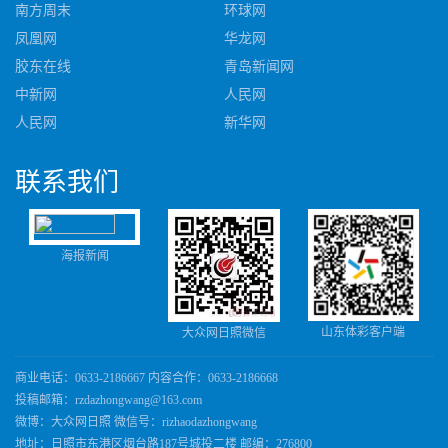
南方周末
环球网
凤凰网
华龙网
胶东在线
青岛新闻网
中新网
人民网
人民网
新华网
联系
我们
海报新闻
山东体彩客户端
大众网日照微信
商业电话：0633-2186667 内容合作：0633-2186668
投稿邮箱：rzdazhongwang@163.com
微博：大众网日照 微信号：rizhaodazhongwang
地址：日照市东港区烟台路187号城投二楼 邮编：276800