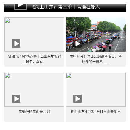
《海上山东》第三季｜高跷赶虾人
AI 变装 “粽”情齐鲁｜当山东地标遇
雨中开考！直击2026高考首日，考
上端午，真香！
场外的一幕幕……
岚蚝仔的岚山头日记
视听山东·日照：春日河山美如画