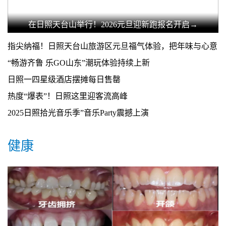
在日照天台山举行！2026元旦迎新跑报名开启→
指尖纳福！日照天台山旅游区元旦福气体验，把年味与心意
带回家！
“畅游齐鲁 乐GO山东”潮玩体验持续上新
日照一四星级酒店摆摊每日售罄
热度“爆表”！日照这里迎客流高峰
2025日照拾光音乐季”音乐Party震撼上演
健康