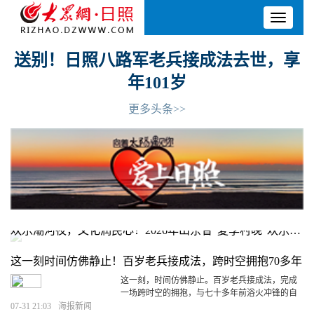
Toggle
navigati
送别！日照八路军老兵接成法去世，享
年101岁
更多头条>>
欢乐潮河夜，文化润民心！2026年山东省“夏季村晚”欢乐潮河精彩落幕
这一刻时间仿佛静止！百岁老兵接成法，跨时空拥抱70多年
前的自己
这一刻，时间仿佛静止。百岁老兵接成法，完成
一场跨时空的拥抱，与七十多年前浴火冲锋的自
己相逢。
[详细]
07-31 21:03
海报新闻