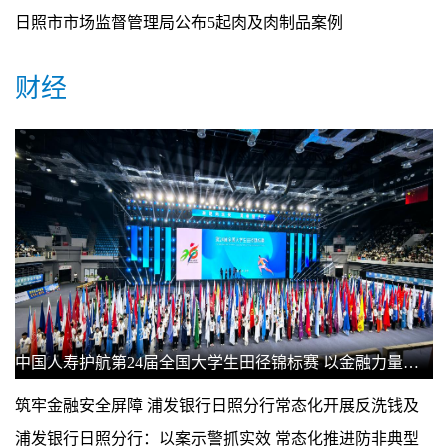
日照市市场监督管理局公布5起肉及肉制品案例
财经
中国人寿护航第24届全国大学生田径锦标赛 以金融力量赋能青春赛道
筑牢金融安全屏障 浦发银行日照分行常态化开展反洗钱及
防范非法集资宣传
浦发银行日照分行：以案示警抓实效 常态化推进防非典型