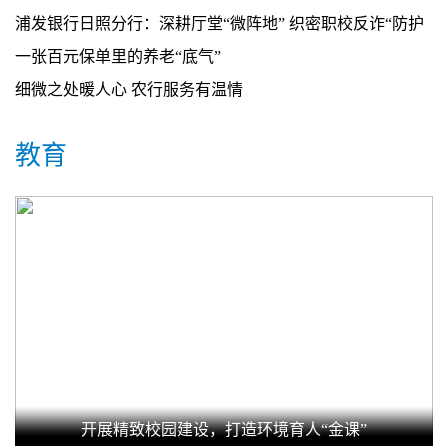
案例警示宣传
浦发银行日照分行：深耕厅堂“微阵地” 织密职校反诈“防护
网”
一张百元保单里的养老“底气”
细微之处暖人心 农行服务有温情
教育
开展精致校园建设，打造环境育人“金课”