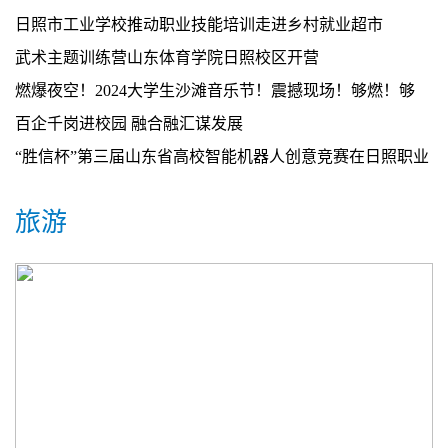
日照市工业学校推动职业技能培训走进乡村就业超市
武术主题训练营山东体育学院日照校区开营
燃爆夜空！2024大学生沙滩音乐节！震撼现场！够燃！够
city！够氛围！
百企千岗进校园 融合融汇谋发展
“胜信杯”第三届山东省高校智能机器人创意竞赛在日照职业
技术学院举行
旅游