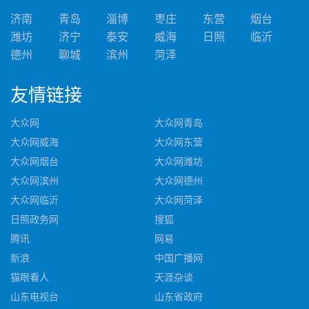
济南
青岛
淄博
枣庄
东营
烟台
潍坊
济宁
泰安
威海
日照
临沂
德州
聊城
滨州
菏泽
友情
链接
大众网
大众网青岛
大众网威海
大众网东营
大众网烟台
大众网潍坊
大众网滨州
大众网德州
大众网临沂
大众网菏泽
日照政务网
搜狐
腾讯
网易
新浪
中国广播网
猫眼看人
天涯杂谈
山东电视台
山东省政府