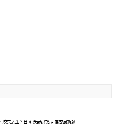
色胶东之金色日照|沃野织锦绣 蝶变展新颜