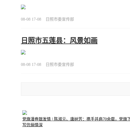
08-08 17-08
日照市委宣传部
日照市五莲县：风景如画
08-08 17-08
日照市委宣传部
党旗漫卷银发情 | 陈淑元、唐树芳：携手并肩70余载，党旗
写伉俪情深