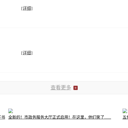
[详细]
[详细]
查看更多
下书
全新的！市政务服务大厅正式启用！在这里，他们笑了......
五