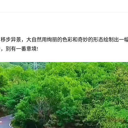
步异景，大自然用绚丽的色彩和奇妙的形态绘制出一幅
，别有一番意境!