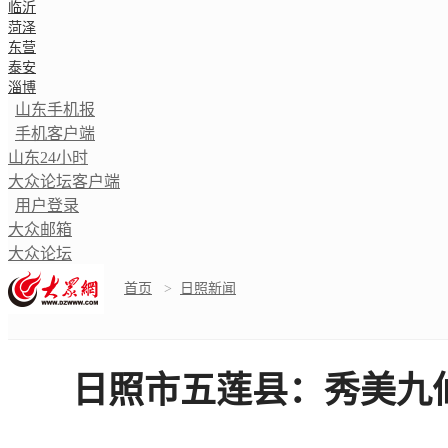
临沂
菏泽
东营
泰安
淄博
山东手机报
手机客户端
山东24小时
大众论坛客户端
用户登录
大众邮箱
大众论坛
首页
>
日照新闻
日照市五莲县：秀美九