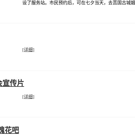
设了服务站。市民预约后，可在七夕当天，去莒国古城
[详细]
会宣传片
[详细]
瑰花吧