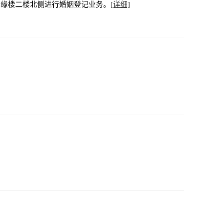
姻缘楼二楼北侧进行婚姻登记业务。
[详细]