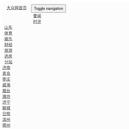
大众网首页
Toggle navigation
要闻
时评
山东
体育
娱乐
财经
旅游
选房
分站
济南
青岛
枣庄
威海
烟台
潍坊
济宁
聊城
日照
滨州
德州