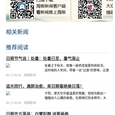
相关新闻
推荐阅读
日照节气说｜处暑：处暑已至，暑气渐止
处暑之于秋天，就像一座桥连接夏热和秋凉。
这时候的人世间，带着一丝“过渡”的意味，过渡
不是结束，在短暂的等待之期，放慢脚步，感
08-22 09-08
海报新闻
受人生别样美丽，暂停后的又一次重新出发，
能够邂逅前方更好的风景。
[详细]
追光而行，满屏治愈，来日照看绝美日落！
夕阳，那天空中最温柔的笔触，轻轻勾勒出一
幅幅动人心魄的画卷。在那绚烂的余晖中，大
地仿佛被披上了一层金色的纱幔，每一缕光线
08-22 09-08
海报新闻
都蕴含着无尽的柔情与不舍。它缓缓下沉，将
天边染成橘红、紫罗兰与淡蓝交织的梦幻色
日照市五莲县：白鹭起舞 诗意画卷