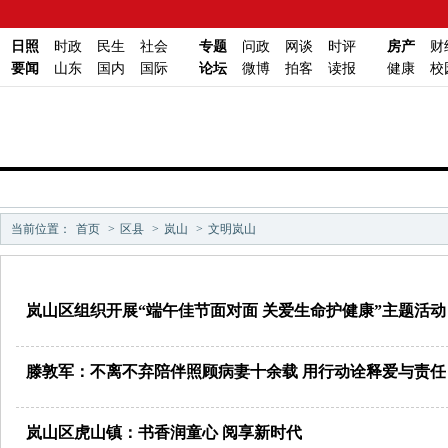
日照
时政
民生
社会
专题
问政
网谈
时评
房产
财
要闻
山东
国内
国际
论坛
微博
拍客
读报
健康
校
当前位置：
首页
>
区县
>
岚山
>
文明岚山
岚山区组织开展“端午佳节面对面 关爱生命护健康”主题活动
滕敦军：不离不弃陪伴照顾病妻十余载 用行动诠释爱与责任
岚山区虎山镇：书香润童心 阅享新时代