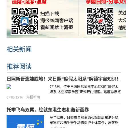
相关新闻
推荐阅读
日照新晋遛娃胜地！来日照“度假太阳系”解锁宇宙知识！
7月5日，位于日照国际博览中心E区的“度假太
阳系·太空探索乐园”正式开门迎客。这座总展览
面积逾5000平方米的沉浸式太空主题场馆，开
07-06 15-07
海报新闻
业首日便吸引了大批市民和游客前来打卡。
[详
细]
托举飞鸟双翼，绘就东港生态和谐新画卷
今年以来，日照市自然资源和规划局东港分局
牢牢扛起陆生野生动物保护主体责任，高效处
置群众各类野生鸟类求助诉求，先后成功救助