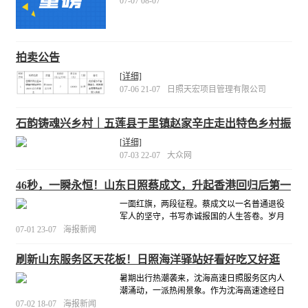
07-07 08-07
国家二级保护动物仙八色鸫，以及戴胜、三宝
日照市自然资源和规划局东港分局
鸟等多只野生鸟类，以务实举措筑牢东港区野
生动物生态安全防护网，绘就人与自然和谐共
生的美丽
[详细]
拍卖公告
[详细]
07-06 21-07
日照天宏项目管理有限公司
石韵铸魂兴乡村｜五莲县于里镇赵家辛庄走出特色乡村振
兴路
[详细]
07-03 22-07
大众网
46秒，一瞬永恒！山东日照蔡成文，升起香港回归后第一
面五星红旗
一面红旗，两段征程。蔡成文以一名普通退役
军人的坚守，书写赤诚报国的人生答卷。岁月
流转，当年那短短46秒的庄严升旗，早已化作
07-01 23-07
海报新闻
一生信仰，指引他始终以军人本色，守国土、
护山河、怀初心、赴新程。
[详细]
刷新山东服务区天花板！日照海洋驿站好看好吃又好逛
暑期出行热潮袭来，沈海高速日照服务区内人
潮涌动，一派热闹景象。作为沈海高速途经日
照的重要休憩驿站，这处素有“山东南大门”之称
07-02 18-07
海报新闻