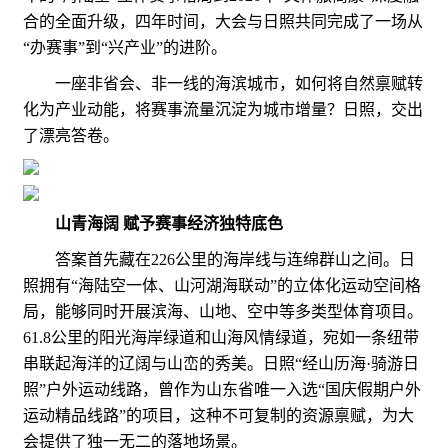
合的全面升级，四年时间，大会与日照共同完成了一场从
“办赛事”到“兴产业”的进阶。
一座非省会、非一线的海滨城市，如何将自然禀赋转
化为产业动能，将赛事流量沉淀为城市增量？日照，交出
了漂亮答卷。
山青海阔 赋予赛事经济独特底色
答案首先藏在226公里的海岸线与连绵群山之间。日
照拥有“海陆空一体、山河湖海联动”的立体化运动空间格
局，能够同时开展滨海、山地、空中等多类型体育项目。
61.8公里的阳光海岸绿道和山海风情绿道，宛如一条纽带
串联起海洋的辽阔与山峦的秀美。日照“经山历海·骑游日
照”户外运动线路，曾作为山东省唯一入选“国庆假期户外
运动精品线路”的项目，这种不可复制的资源禀赋，为大
会提供了独一无二的落地场景。