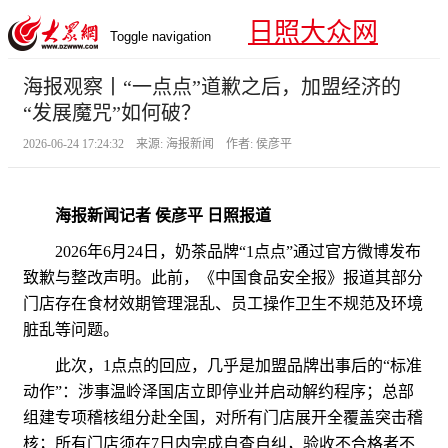
日照大众网
Toggle navigation
海报观察丨“一点点”道歉之后，加盟经济的
“发展魔咒”如何破？
2026-06-24 17:24:32 来源: 海报新闻 作者: 侯彦平
海报新闻记者 侯彦平 日照报道
2026年6月24日，奶茶品牌“1点点”通过官方微博发布
致歉与整改声明。此前，《中国食品安全报》报道其部分
门店存在食材效期管理混乱、员工操作卫生不规范及环境
脏乱等问题。
此次，1点点的回应，几乎是加盟品牌出事后的“标准
动作”：涉事温岭泽国店立即停业并启动解约程序；总部
组建专项稽核组分赴全国，对所有门店展开全覆盖突击稽
核；所有门店须在7日内完成自查自纠，验收不合格者不