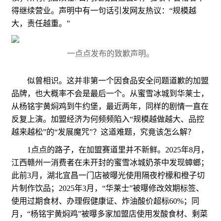
得继续营业。声明中有一句话引发网友热议：“规模越
大，责任越重。”
一点点发布的致歉声明。
似曾相识。这并非第一个因食品安全问题道歉的加盟
品牌，也大概率不会是最后一个。从蜜雪冰城到华莱士，
从杨铭宇黄焖鸡到牛约堡，最近两年，同样的剧情一直在
反复上演。加盟经济为何频频陷入“规模越做越大、品控
越来越松”的“发展魔咒”？这道难题，究竟该怎么解？
1点点的路子，在加盟赛道里并不新鲜。2025年8月，
江西赣州一消费者在未开封的蜜雪冰城奶茶中发现蟑螂；
此前3月，湖北宜昌一门店被曝光使用隔夜柠檬和橙子切
片制作饮品；2025年3月，“华莱士”被曝修改效期标签、
使用过期食材、办理假健康证、炸油酸价超标60%；同
月，“杨铭宇黄焖鸡”被曝多家加盟店使用发酸食材、剩菜