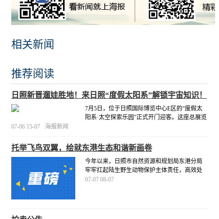
相关新闻
推荐阅读
日照新晋遛娃胜地！来日照“度假太阳系”解锁宇宙知识！
7月5日，位于日照国际博览中心E区的“度假太
阳系·太空探索乐园”正式开门迎客。这座总展览
面积逾5000平方米的沉浸式太空主题场馆，开
07-06 15-07
海报新闻
业首日便吸引了大批市民和游客前来打卡。
[详
细]
托举飞鸟双翼，绘就东港生态和谐新画卷
今年以来，日照市自然资源和规划局东港分局
牢牢扛起陆生野生动物保护主体责任，高效处
置群众各类野生鸟类求助诉求，先后成功救助
07-07 08-07
国家二级保护动物仙八色鸫，以及戴胜、三宝
日照市自然资源和规划局东港分局
鸟等多只野生鸟类，以务实举措筑牢东港区野
生动物生态安全防护网，绘就人与自然和谐共
生的美丽
[详细]