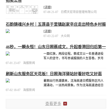
拍卖公告
[详细]
07-06 21-07
日照天宏项目管理有限公司
石韵铸魂兴乡村｜五莲县于里镇赵家辛庄走出特色乡村振
兴路
[详细]
07-03 22-07
大众网
46秒，一瞬永恒！山东日照蔡成文，升起香港回归后第一
面五星红旗
一面红旗，两段征程。蔡成文以一名普通退役
军人的坚守，书写赤诚报国的人生答卷。岁月
流转，当年那短短46秒的庄严升旗，早已化作
07-01 23-07
海报新闻
一生信仰，指引他始终以军人本色，守国土、
护山河、怀初心、赴新程。
[详细]
刷新山东服务区天花板！日照海洋驿站好看好吃又好逛
暑期出行热潮袭来，沈海高速日照服务区内人
潮涌动，一派热闹景象。作为沈海高速途经日
照的重要休憩驿站，这处素有“山东南大门”之称
07-02 18-07
海报新闻
的服务区，凭借全新升级的海洋主题空间和丰
富多元的业态配套，成为沿线旅客中途落脚的
优选之地。
查看更多
[详细]