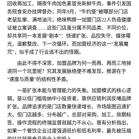
回收再加工、隔夜牛肉加色素冒充新鲜牛肉，事件引发国
务院食安办挂牌督办；同年9月，“牛约堡”被曝部分门店
老鼠乱窜、满地油污；绝味鸭脖一加盟门店22人伪造健康
证被立案调查……这些门店虽分属不同品类、不同价位，
却共享同一本发展“剧本”：快速扩张、品控失守、媒体曝
光、道歉整改、下一次循环。而加盟经济的这一“发展魔
咒”，似乎成了行业逃不出的怪圈。
由此不得不深思，加盟品牌为何一而再、再而三地掉
进同一个坑里呢？究其发展脉络便不难发现，根源在于
“速度与质量”的结构性矛盾。
一是扩张本能与管理能力的失衡。加盟模式的核心逻
辑，是以低门槛吸纳中小投资者，靠供应链利润反哺品牌
扩张。品牌追求的是门店数量快速增长、市场版图迅速扩
大。但门店越多、分布越广，总部对采购、加工、效期标
签、操作流程的终端监督就越力不从心。曾有分析指出，
如果一个餐饮企业过度强调低价和低毛利率，最先被压缩
的往往就是食品安全上的投入。