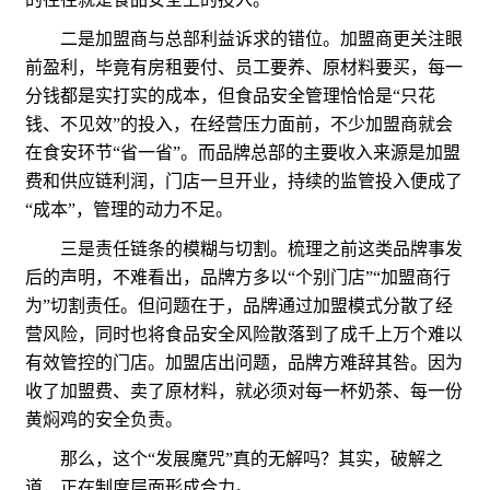
二是加盟商与总部利益诉求的错位。加盟商更关注眼
前盈利，毕竟有房租要付、员工要养、原材料要买，每一
分钱都是实打实的成本，但食品安全管理恰恰是“只花
钱、不见效”的投入，在经营压力面前，不少加盟商就会
在食安环节“省一省”。而品牌总部的主要收入来源是加盟
费和供应链利润，门店一旦开业，持续的监管投入便成了
“成本”，管理的动力不足。
三是责任链条的模糊与切割。梳理之前这类品牌事发
后的声明，不难看出，品牌方多以“个别门店”“加盟商行
为”切割责任。但问题在于，品牌通过加盟模式分散了经
营风险，同时也将食品安全风险散落到了成千上万个难以
有效管控的门店。加盟店出问题，品牌方难辞其咎。因为
收了加盟费、卖了原材料，就必须对每一杯奶茶、每一份
黄焖鸡的安全负责。
那么，这个“发展魔咒”真的无解吗？其实，破解之
道，正在制度层面形成合力。