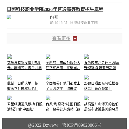
日照科技职业学院2026年普通高等教育招生章程
[详细]
05-19 16-05
日照科技职业学院
查看更多
党旗漫卷银发情 | 陈淑
全新的！市政务服务大
五色胶东之金色日照|沃
元、唐树芳：携手并肩
厅正式启用！在这里，
野织锦绣 蝶变展新颜
70余载，党旗下书写伉
他们笑了......
俪情深
此刻，日照大地一幅丰
全国羡慕！他们都爱上
2019日照国际马拉松赛
收画卷！颗粒归仓！
了日照这里！你来过
落幕！亮点频出！
吗…
五星红旗迎风飘扬 日照
台风“利奇马”将至 日照
战高温！山海天的他们
满城洋溢“中国红”
这一幕幕让人感动（组
是城市建设最美的风景
图）
@2022 Dzwww 鲁ICP备09023866号