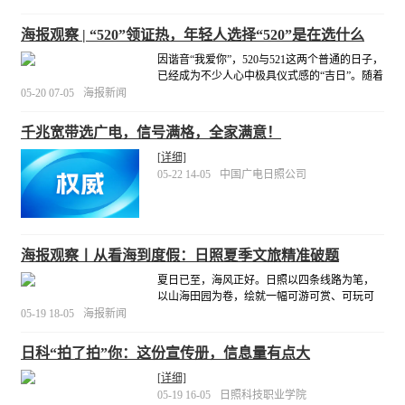
只是水与土、鱼与虾。而是一个关于承诺与回
响的故事：国家对生态文明的承诺，自然对守
海报观察 | “520”领证热，年轻人选择“520”是在选什么
望者的回响。而那些振翅起飞的身影，正是这
[详细]
因谐音“我爱你”，520与521这两个普通的日子，
已经成为不少人心中极具仪式感的“吉日”。随着
2026年“520”“521”日益临近，一股登记结婚的热
05-20 07-05
海报新闻
潮正在全国范围内升温。
[详细]
千兆宽带选广电，信号满格，全家满意！
[详细]
05-22 14-05
中国广电日照公司
海报观察丨从看海到度假：日照夏季文旅精准破题
夏日已至，海风正好。日照以四条线路为笔，
以山海田园为卷，绘就一幅可游可赏、可玩可
享、可静可狂欢的夏日画卷。对游客而言，这
05-19 18-05
海报新闻
里有赶海的野趣、狂欢的热烈、田园的诗意、
文化的厚重；对城市而言，这是一次高质量文
日科“拍了拍”你：这份宣传册，信息量有点大
旅供给的创新实践。
[详细]
[详细]
05-19 16-05
日照科技职业学院