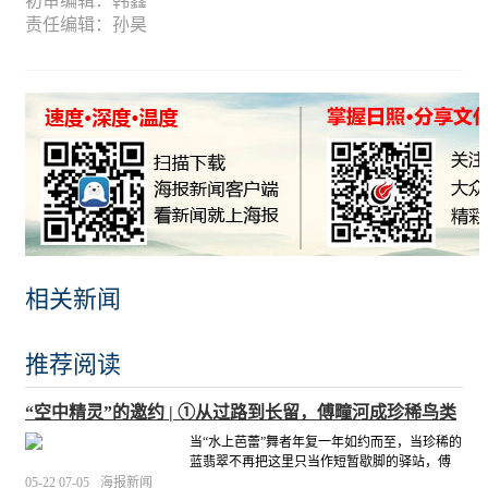
初审编辑：韩鑫
责任编辑：孙昊
相关新闻
推荐阅读
“空中精灵”的邀约 | ①从过路到长留，傅疃河成珍稀鸟类
“大本营”
当“水上芭蕾”舞者年复一年如约而至，当珍稀的
蓝翡翠不再把这里只当作短暂歇脚的驿站，傅
疃河——这条日照的“母亲河”所承载的，早已不
05-22 07-05
海报新闻