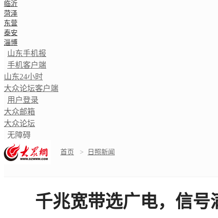
临沂
菏泽
东营
泰安
淄博
山东手机报
手机客户端
山东24小时
大众论坛客户端
用户登录
大众邮箱
大众论坛
无障碍
首页
>
日照新闻
千兆宽带选广电，信号