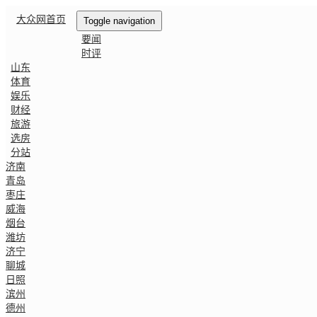
大众网首页
Toggle navigation
要闻
时评
山东
体育
娱乐
财经
旅游
选房
分站
济南
青岛
枣庄
威海
烟台
潍坊
济宁
聊城
日照
滨州
德州