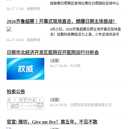
级联赛日照赛区首场比赛在日照国际足球中心
燃情开战。坐镇主场的日照队以4:0的比分完胜
04-27 17-04
海报新闻
德州队，迎来赛季开门红。现场10126名球迷共
同见证了这场激情对决，其中更有韩国昌原市
2026齐鲁超赛丨开幕式现场直击，燃爆日照主场首战！
足球协会代表团专程观赛，为赛事增添了国际
交流的
4月25日，2026齐鲁超赛日照主场开幕式现场直
[详细]
击！炫酷科技舞蹈活力上演，少年足球风采尽
情绽放，动感演绎与青春力量双向碰撞，满满
04-25 19-04
海报新闻
氛围感拉满，多元特色节目精彩亮相，活力全
开点燃全场热情，全方位燃爆齐鲁超赛日照主
日照市北经济开发区医院召开医院运行分析会
场首战，为本次赛事拉开热烈序幕，尽显日照
主场别样
[详细]
[详细]
04-27 08-04
大众网
拍卖公告
[详细]
04-29 20-04
日照天宏项目管理有限公司
官宣| 潍坊，Give me five！第五年，不见不散