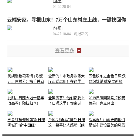
[详细]
04-29 20-04
云端安家，寻根山东！7万个山东村庄上线，一键找回你
的故乡记忆 上传资料有大奖
[详细]
04-27 10-04
海报新闻
查看更多
党旗漫卷银发情 | 陈淑
全新的！市政务服务大
五色胶东之金色日照|沃
元、唐树芳：携手并肩
厅正式启用！在这里，
野织锦绣 蝶变展新颜
70余载，党旗下书写伉
他们笑了......
俪情深
此刻，日照大地一幅丰
全国羡慕！他们都爱上
2019日照国际马拉松赛
收画卷！颗粒归仓！
了日照这里！你来过
落幕！亮点频出！
吗…
五星红旗迎风飘扬 日照
台风“利奇马”将至 日照
战高温！山海天的他们
满城洋溢“中国红”
这一幕幕让人感动（组
是城市建设最美的风景
图）