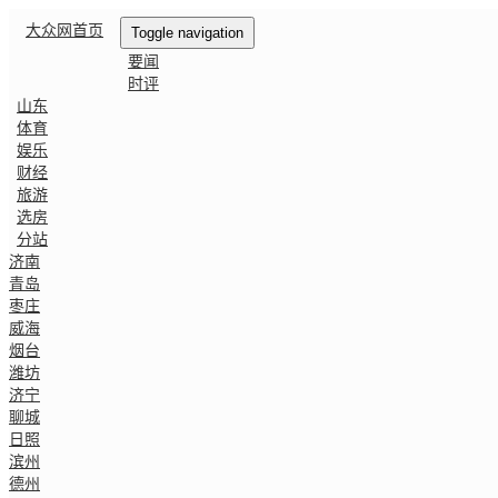
大众网首页
Toggle navigation
要闻
时评
山东
体育
娱乐
财经
旅游
选房
分站
济南
青岛
枣庄
威海
烟台
潍坊
济宁
聊城
日照
滨州
德州