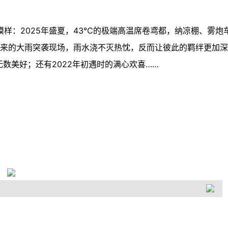
样：2025年盛夏，43℃的极端高温席卷鸢都，纳凉棚、雾炮
其来的大雨突袭现场，雨水浇不灭热忱，反而让彼此的羁绊更加深
数美好；还有2022年初遇时的满心欢喜……