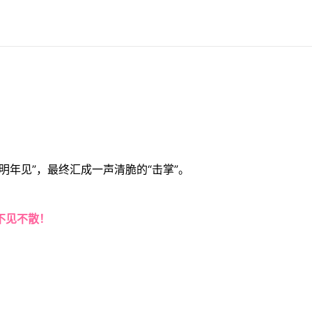
明年见”，最终汇成一声清脆的“击掌”。
不见不散！