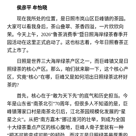
侯彦平 牟怡晓
现在我所处的位置，是日照市岚山区巨峰镇的茶园。
大家可以看我身后，茶山叠翠、茶香四溢，一片欣欣向
荣。
今天上午，2026“鲁茶消费季”暨日照海岸绿茶春季开
园活动在这里正式启动了。这也标志着，今年日照春茶正
式上市了。
日照是世界三大海岸绿茶产区之一，而巨峰镇又是日
照绿茶的核心产区。那么，咱们就来聊一下，这个核心产
区，究竟“核心”在哪，巨峰又是如何沏出日照绿茶这杯好
茶的?
首先，核心在于“敢为天下先”的底气和历史担当。今
年是山东省“南茶北引”70周年，但很多人不知道的是，巨
峰镇薄家口村是南茶北引后，江北茶园规模化发展的“星
星之火”。从把“南方嘉木”挪过淮河的壮举，到成为全国
十大绿茶重点产区的核心腹地，巨峰人骨子里就有一种
“把不可能变成可能”的韧劲，而这正是日照绿茶最厚重的