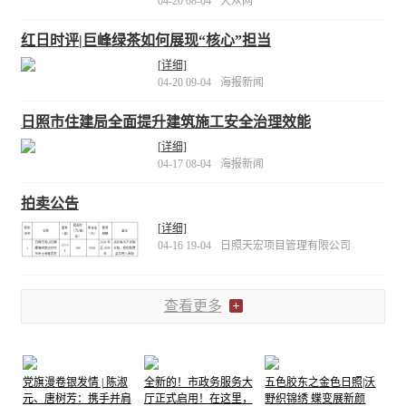
04-20 08-04
大众网
红日时评|巨峰绿茶如何展现“核心”担当
[详细]
04-20 09-04
海报新闻
日照市住建局全面提升建筑施工安全治理效能
[详细]
04-17 08-04
海报新闻
拍卖公告
[详细]
04-16 19-04
日照天宏项目管理有限公司
查看更多
党旗漫卷银发情 | 陈淑
全新的！市政务服务大
五色胶东之金色日照|沃
元、唐树芳：携手并肩
厅正式启用！在这里，
野织锦绣 蝶变展新颜