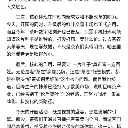
人文底色。
其次，核心体现在时刻向新求变和不断改革的魄力。
今天，开园的同时，升级后的鲜叶交易市场也正式启用，
而且今年，茶叶数字化溯源也已普及，只需手机扫码就能
知道这片叶子是谁种的、打没打药、卖什么价。过去茶农
卖茶靠天，现在靠数据，不只是茶农们卖得明白，咱全国
的消费者更是喝得放心。
最后，核心的作用，是要让“一片叶子”真正富一方百
姓。无论是走“茶庄”高端品牌，还是“茶仓”托管模式，都
是在解决“好茶如何卖好价”这个核心问题。而且我也知
道，巨峰生产的抹茶已经打入了欧美市场，说明巨峰茶产
业，已经告别了“论斤卖叶子”的老路，正努力闯出一条品
牌化、科技化的新路径。
今天的开园活动，既是视觉的盛宴，更是发展的引
擎。那边，茶农们正通过直播把春茶卖向全国，而游客们
则品着茶香，感受着茶旅融合带来的新体验。这一切，都