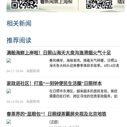
相关新闻
推荐阅读
满舱海鲜上岸啦！日照山海天大泉沟渔港烟火气十足
春风拂岸，海味渐浓。随着天气转暖，日照山
海天各大码头迎来春季渔获丰收季。4月14日清
晨，天刚蒙蒙亮，大泉沟渔港就被唤醒了，随
04-15 10-04
海报新闻
着下早潮的渔船陆续归港，一艘艘满载着大海
馈赠的渔船稳稳靠岸，渔港瞬间沸腾起来。
[详
家政进社区！打造“一刻钟便民生活圈”日照样本
细]
在日照市东港区，越来越多的居民发现，曾经
需要四处打听、跨区寻找的优质家政服务，如
今已经“搬”到了自己家门口。随着“家政进社区”
04-14 09-04
海报新闻
模式的深入推进，以“一刻钟便民生活圈”为载体
的家政服务网络正在加速成型，为城市社区生
春茶界的“显眼包”！日照绿茶霸屏央视及北京地铁
活增添温度。
[详细]
[详细]