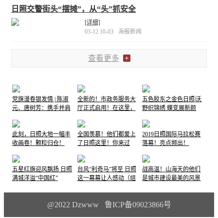
日照交警街头“摆摊”，从“头”抓安全
[详细]
03-12 10-03
海报新闻
查看更多
党旗漫卷银发情 | 陈淑
全新的！市政务服务大
五色胶东之金色日照|沃
元、唐树芳：携手并肩
厅正式启用！在这里，
野织锦绣 蝶变展新颜
70余载，党旗下书写伉
他们笑了......
俪情深
此刻，日照大地一幅丰
全国羡慕！他们都爱上
2019日照国际马拉松赛
收画卷！颗粒归仓！
了日照这里！你来过
落幕！亮点频出！
吗…
五星红旗迎风飘扬 日照
台风“利奇马”将至 日照
战高温！山海天的他们
满城洋溢“中国红”
这一幕幕让人感动（组
是城市建设最美的风景
图）
@2022 Dzwww 鲁ICP备09023866号