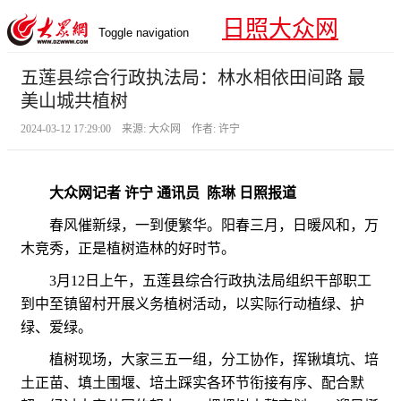
日照大众网
Toggle navigation
五莲县综合行政执法局：林水相依田间路 最
美山城共植树
2024-03-12 17:29:00 来源: 大众网 作者: 许宁
大众网记者 许宁 通讯员 陈琳 日照报道
春风催新绿，一到便繁华。阳春三月，日暖风和，万
木竞秀，正是植树造林的好时节。
3月12日上午，五莲县综合行政执法局组织干部职工
到中至镇留村开展义务植树活动，以实际行动植绿、护
绿、爱绿。
植树现场，大家三五一组，分工协作，挥锹填坑、培
土正苗、填土围堰、培土踩实各环节衔接有序、配合默