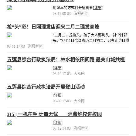
用课本的方式打开植树节
[详细]
03-12 08-03
海报新闻
抢“头”彩！日照理发店迎来二月二理发高峰
“二月二，龙抬头，孩子大人都剃头，讨个好彩
头。”3月11日恰逢农历二月初二，记者走访日照
市区多家理发店，发现很多理发店都迎来了新
03-11 17-03
海报新闻
春的第一波理发小高峰。
[详细]
五莲县综合行政执法局：林水相依田间路 最美山城共植
树
[详细]
03-12 17-03
大众网
五莲县综合行政执法局开展登山活动
[详细]
03-08 17-03
大众网
315 | 一机在手 计量无忧——消费维权进校园
[详细]
03-12 14-03
海报新闻