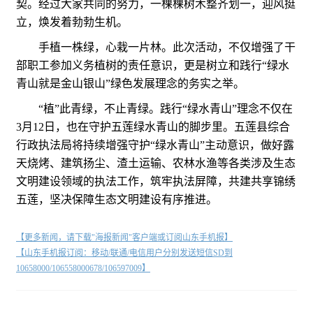
契。经过大家共同的努力，一棵棵树木整齐划一，迎风挺
立，焕发着勃勃生机。
手植一株绿，心栽一片林。此次活动，不仅增强了干
部职工参加义务植树的责任意识，更是树立和践行“绿水
青山就是金山银山”绿色发展理念的务实之举。
“植”此青绿，不止青绿。践行“绿水青山”理念不仅在
3月12日，也在守护五莲绿水青山的脚步里。五莲县综合
行政执法局将持续增强守护“绿水青山”主动意识，做好露
天烧烤、建筑扬尘、渣土运输、农林水渔等各类涉及生态
文明建设领域的执法工作，筑牢执法屏障，共建共享锦绣
五莲，坚决保障生态文明建设有序推进。
【更多新闻，请下载"海报新闻"客户端或订阅山东手机报】
【山东手机报订阅：移动/联通/电信用户分别发送短信SD到
10658000/106558000678/106597009】