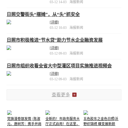
03-12 14-03
海报新闻
日照交警街头“摆摊”，从“头”抓安全
[详细]
03-12 10-03
海报新闻
日照市积极推进“节水贷”助力节水企业融资发展
[详细]
03-12 09-03
海报新闻
日照市组织收看全省大中型灌区项目实施推进视频会
[详细]
03-12 09-03
海报新闻
查看更多
党旗漫卷银发情 | 陈淑
全新的！市政务服务大
五色胶东之金色日照|沃
元、唐树芳：携手并肩
厅正式启用！在这里，
野织锦绣 蝶变展新颜