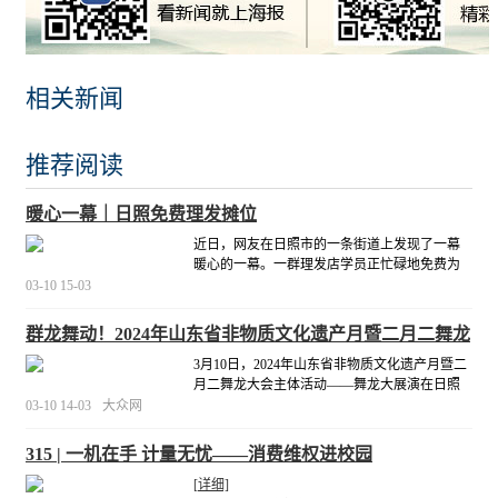
相关新闻
推荐阅读
暖心一幕｜日照免费理发摊位
近日，网友在日照市的一条街道上发现了一幕
暖心的一幕。一群理发店学员正忙碌地免费为
有需求的市民理发。
[详细]
03-10 15-03
群龙舞动！2024年山东省非物质文化遗产月暨二月二舞龙
大会举办！
3月10日，2024年山东省非物质文化遗产月暨二
月二舞龙大会主体活动——舞龙大展演在日照
市东夷小镇成功举办。本次活动以精彩的舞龙
03-10 14-03
大众网
舞狮演出、丰富的民俗配套体验活动、市民游
客互动共享、线上线下同步进行等多样化的方
315 | 一机在手 计量无忧——消费维权进校园
式呈现，为市民和游客朋友奉上了一场异彩纷
呈的文旅
[详细]
[详细]