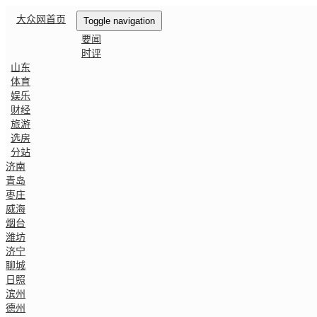
大众网首页
Toggle navigation
要闻
时评
山东
体育
娱乐
财经
旅游
选房
分站
济南
青岛
枣庄
威海
烟台
潍坊
济宁
聊城
日照
滨州
德州