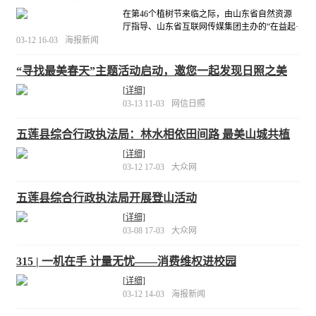
在第46个植树节来临之际，由山东省自然资源
厅指导、山东省互联网传媒集团主办的“在益起·
蓝天责任”云植树公益活动再次启动，继续在内
03-12 16-03
海报新闻
蒙古西部阿拉善地区进行小树种植。今年的活
动主题为“建设美丽中国”，目前，此项活动已连
“寻找最美春天”主题活动启动，邀您一起发现日照之美
续开展了5年。
[详细]
[详细]
03-13 11-03
网信日照
五莲县综合行政执法局：林水相依田间路 最美山城共植
树
[详细]
03-12 17-03
大众网
五莲县综合行政执法局开展登山活动
[详细]
03-08 17-03
大众网
315 | 一机在手 计量无忧——消费维权进校园
[详细]
03-12 14-03
海报新闻