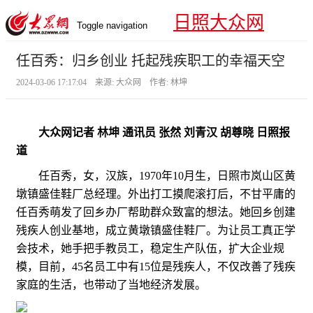
日照大众网
Toggle navigation
任百秀：归乡创业 托起残疾职工的幸福天空
2024-03-06 17:17:04 来源: 大众网 作者: 林坤
大众网记者 林坤 通讯员 张然 刘青汉 胡尊晓 日照报
道
任百秀，女，汉族，1970年10月生，日照市岚山区黄
墩镇盛佳鞋厂总经理。外出打工摸爬滚打后，不甘平庸的
任百秀萌发了回乡办厂帮助群众致富的想法。她回乡创建
残疾人创业基地，成立黄墩镇盛佳鞋厂。为让员工真正学
会技术，她手把手教员工，稳定生产队伍，扩大企业规
模，目前，45名员工中有15位是残疾人，不仅改善了残疾
家庭的生活，也带动了当地经济发展。