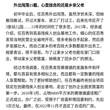
外出闯荡15载，心里挂念的还是乡亲父老
初中毕业后，任百秀外出闯荡，虽然涉世未深，但她
敢闯敢试，开过大客车、进工厂打过工，后来在市区开了
3家幼儿园……15年的时间吃了很多苦。2015年，经亲戚
介绍，任百秀到莒县残疾人创业基地工作，细心的任百秀
发现当地民营企业遍地开花，很多老板白手起家，然后逐
步发展壮大，而自己家乡的老百姓大多数都是外出务工，
抛家舍业，很不容易。为了让家乡父老也能在家门口就
业，带动家乡父老致富，她萌发了回乡办厂的想法。
经过市场调查，任百秀发现黄墩镇的发展条件和环
境，都与莒县有很多相似之处，而且都有一定数量的残疾
人急需帮助。为了更好帮助他们，任百秀最终将创业项目
锁定在创建残疾人创业基地，走出了创办企业脱贫致富的
第一步。2016年3月，占地6000平方米的黄墩镇盛佳鞋厂
正式成立。办厂之初，受限于厂房面积等因素制约，先后
3次迁址。最终，在2022年11月才选定了合适的厂房。