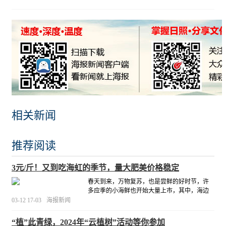
相关新闻
推荐阅读
3元/斤！又到吃海虹的季节，量大肥美价格稳定
春天到来，万物复苏，也是尝鲜的好时节，许
多应季的小海鲜也开始大量上市，其中，海边
许多礁石上“爬”满了大大小小的海虹，吸引了许
03-12 17-03
海报新闻
多网友前去，并在平台上纷纷晒出了自己在日
照市灯塔风景区附近挖到的海虹。
[详细]
“植”此青绿，2024年“云植树”活动等你参加