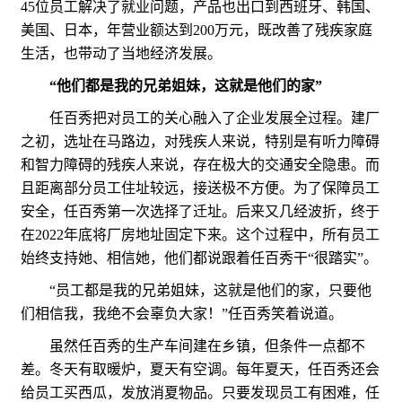
45位员工解决了就业问题，产品也出口到西班牙、韩国、
美国、日本，年营业额达到200万元，既改善了残疾家庭
生活，也带动了当地经济发展。
“他们都是我的兄弟姐妹，这就是他们的家”
任百秀把对员工的关心融入了企业发展全过程。建厂
之初，选址在马路边，对残疾人来说，特别是有听力障碍
和智力障碍的残疾人来说，存在极大的交通安全隐患。而
且距离部分员工住址较远，接送极不方便。为了保障员工
安全，任百秀第一次选择了迁址。后来又几经波折，终于
在2022年底将厂房地址固定下来。这个过程中，所有员工
始终支持她、相信她，他们都说跟着任百秀干“很踏实”。
“员工都是我的兄弟姐妹，这就是他们的家，只要他
们相信我，我绝不会辜负大家！”任百秀笑着说道。
虽然任百秀的生产车间建在乡镇，但条件一点都不
差。冬天有取暖炉，夏天有空调。每年夏天，任百秀还会
给员工买西瓜，发放消夏物品。只要发现员工有困难，任