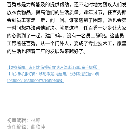
百秀总是力所能及的提供帮助，还不定时地为残疾人们发
放衣食物品，提高他们的生活质量。逢年过节，任百秀都
会到员工家走一走，问一问。谁家遇到了困难，她也会第
一时间想办法帮他解决。就是这样，任百秀一步步让大家
的心聚到了一起。建厂8年，没有一名员工辞职。这些员
工跟着任百秀，从一个门外人，变成了专业技术工，家里
的生活也随着工厂的发展越来越好了。
【更多新闻，请下载"海报新闻"客户端或订阅山东手机报】
【山东手机报订阅：移动/联通/电信用户分别发送短信SD到
10658000/106558000678/106597009】
初审编辑：林坤
责任编辑：曲欣萍