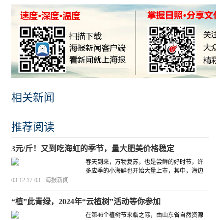
相关新闻
推荐阅读
3元/斤！又到吃海虹的季节，量大肥美价格稳定
春天到来，万物复苏，也是尝鲜的好时节，许
多应季的小海鲜也开始大量上市，其中，海边
许多礁石上“爬”满了大大小小的海虹，吸引了许
03-12 17-03
海报新闻
多网友前去，并在平台上纷纷晒出了自己在日
照市灯塔风景区附近挖到的海虹。
[详细]
“植”此青绿，2024年“云植树”活动等你参加
在第46个植树节来临之际，由山东省自然资源