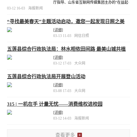
厅指导、山东省互联网传媒集团主办的“在益起·
蓝天责任”云植树公益活动再次启动，继续在内
03-12 16-03
海报新闻
蒙古西部阿拉善地区进行小树种植。今年的活
动主题为“建设美丽中国”，目前，此项活动已连
“寻找最美春天”主题活动启动，邀您一起发现日照之美
续开展了5年。
[详细]
[详细]
03-13 11-03
网信日照
五莲县综合行政执法局：林水相依田间路 最美山城共植
树
[详细]
03-12 17-03
大众网
五莲县综合行政执法局开展登山活动
[详细]
03-08 17-03
大众网
315 | 一机在手 计量无忧——消费维权进校园
[详细]
03-12 14-03
海报新闻
查看更多