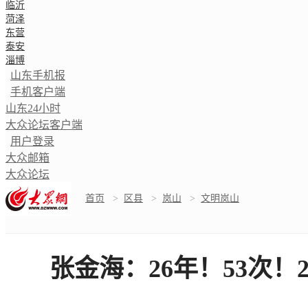
临沂
菏泽
东营
泰安
淄博
山东手机报
手机客户端
山东24小时
大众论坛客户端
用户登录
大众邮箱
大众论坛
首页
>
区县
>
岚山
>
文明岚山
张金海：26年！53次！2