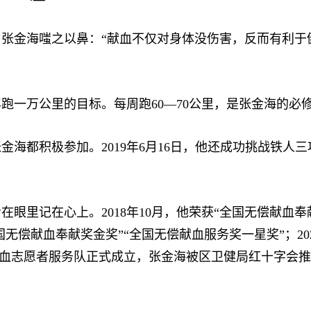
金海嗤之以鼻：“献血不仅对身体没伤害，反而有利于
跑一万公里的目标。每周跑60—70公里，是张金海的必修
都积极参加。2019年6月16日，他还成功挑战铁人
记在心上。2018年10月，他荣获“全国无偿献血奉献奖金
国无偿献血奉献奖金奖”“全国无偿献血服务奖一星奖”；202
无偿献血志愿者服务队正式成立，张金海被区卫健局红十字会