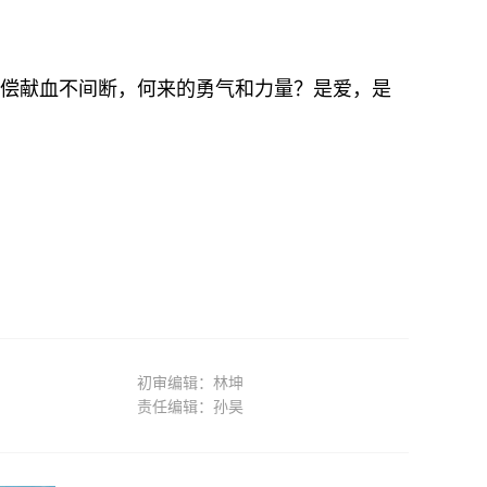
无偿献血不间断，何来的勇气和力量？是爱，是
初审编辑：林坤
责任编辑：孙昊