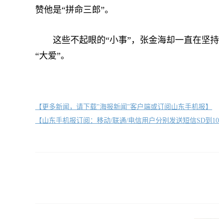
赞他是“拼命三郎”。
这些不起眼的“小事”，张金海却一直在坚持做
“大爱”。
【更多新闻，请下载"海报新闻"客户端或订阅山东手机报】
【山东手机报订阅：移动/联通/电信用户分别发送短信SD到10658000/1