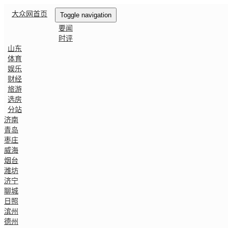
大众网首页
Toggle navigation
要闻
时评
山东
体育
娱乐
财经
旅游
选房
分站
济南
青岛
枣庄
威海
烟台
潍坊
济宁
聊城
日照
滨州
德州