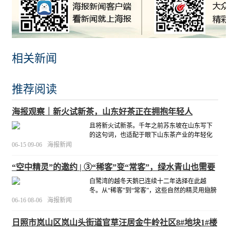
相关新闻
推荐阅读
海报观察｜新火试新茶，山东好茶正在拥抱年轻人
且将新火试新茶。千年之前苏东坡在山东写下
的这句词，也适配于眼下山东茶产业的年轻化
探索。新火，是年轻人的新口味、新场景、新
06-15 09-06
海报新闻
消费方式；新茶，是冷泡茶、抹茶、新式茶饮
乃至茶啤、茶咖的无限可能。
[详细]
“空中精灵”的邀约 | ③“稀客”变“常客”，绿水青山也需要
鸟类装点
白鹭湾的越冬天鹅已连续十二年选择在此越
冬。从“稀客”到“常客”，这些自然的精灵用翅膀
投票，见证生态向好，也成为良好生态的一部
06-16 08-06
海报新闻
分。正如王义全所说，生态不只是绿水青山，
鸟类，正是为生态锦上添花的点睛之笔。
[详细]
日照市岚山区岚山头街道官草汪居金牛岭社区8#地块1#楼