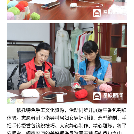
依托特色手工文化资源，活动同步开展端午香包钩织
体验。志愿者耐心指导村居妇女穿针引线、造型缝制，手
把手传授香包钩织技巧。大家静心制作、精心雕琢，将平
安顺遂、阖家安康的美好期许尽数藏于精巧的香包之中。