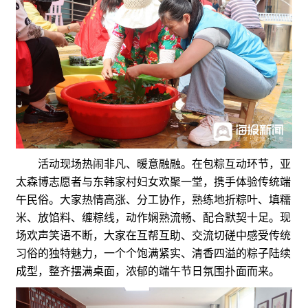
活动现场热闹非凡、暖意融融。在包粽互动环节，亚
太森博志愿者与东韩家村妇女欢聚一堂，携手体验传统端
午民俗。大家热情高涨、分工协作，熟练地折粽叶、填糯
米、放馅料、缠粽线，动作娴熟流畅、配合默契十足。现
场欢声笑语不断，大家在互帮互助、交流切磋中感受传统
习俗的独特魅力，一个个饱满紧实、清香四溢的粽子陆续
成型，整齐摆满桌面，浓郁的端午节日氛围扑面而来。