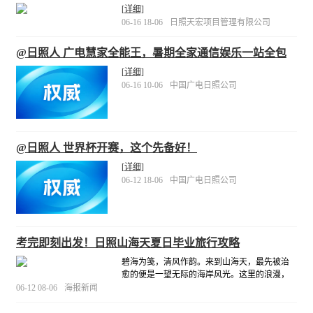
104号沿街商铺1年租赁权拍卖公告
[详细]
06-16 18-06
日照天宏项目管理有限公司
@日照人 广电慧家全能王，暑期全家通信娱乐一站全包
[详细]
06-16 10-06
中国广电日照公司
@日照人 世界杯开赛，这个先备好！
[详细]
06-12 18-06
中国广电日照公司
考完即刻出发！日照山海天夏日毕业旅行攻略
碧海为笺，清风作韵。来到山海天，最先被治
愈的便是一望无际的海岸风光。这里的浪漫，
藏在绵延不绝的滨海风光之中。无需滤镜加
06-12 08-06
海报新闻
持，目之所及皆是治愈景致。
[详细]