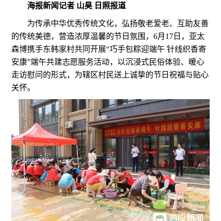
海报新闻记者 山昊 日照报道
为传承中华优秀传统文化，弘扬敬老爱老、互助友善
的传统美德，营造浓厚温馨的节日氛围，6月17日，亚太
森博携手东韩家村共同开展“巧手包粽迎端午 针线织香寄
安康”端午共建志愿服务活动，以沉浸式民俗体验、暖心
走访慰问的形式，为辖区村民送上诚挚的节日祝福与贴心
关怀。