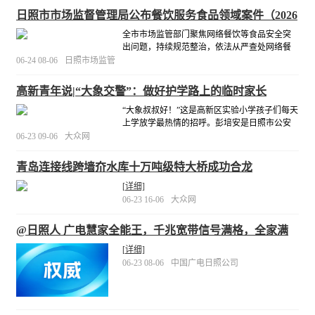
日照市市场监督管理局公布餐饮服务食品领域案件（2026
年第4期）
全市市场监管部门聚焦网络餐饮等食品安全突
出问题，持续规范整治，依法从严查处网络餐
饮等食品安全违法违规行为。
[详细]
06-24 08-06
日照市场监管
高新青年说|“大象交警”：做好护学路上的临时家长
“大象叔叔好！”这是高新区实验小学孩子们每天
上学放学最热情的招呼。彭培安是日照市公安
局交通管理支队直属大队临沂路中队的一名辅
06-23 09-06
大众网
警，扎根交管一线多年。执勤之余，爱心护学
成了他工作中最温暖的事。
[详细]
青岛连接线跨墙夼水库十万吨级特大桥成功合龙
[详细]
06-23 16-06
大众网
@日照人 广电慧家全能王，千兆宽带信号满格，全家满
意！
[详细]
06-23 08-06
中国广电日照公司