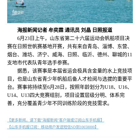
海报新闻记者 牟奕霖 通讯员 刘晶 日照报道
6月23日上午，山东省第二十六届运动会帆船项目决
赛在日照世帆赛基地开赛，共有来自青岛、淄博、东营、
烟台、潍坊、济宁、威海、日照、临沂、德州、聊城的11
支地市代表队青年选手参赛。
据悉，该赛事是本届省运会极具含金量的水上竞技项
目，也是山东省青少年帆船后备人才检阅与选拔的重要平
台。赛事将持续至6月28日，按照年龄划分为U18、U16、
U14、U13四大竞赛组别，项目设置层级分明、体系完
善，充分覆盖青少年不同训练阶段的竞技需求。
【更多新闻，请下载"海报新闻"客户端或订阅山东手机报】
【山东手机报订阅：移动用户发送短信SD到10658000】