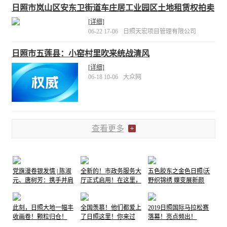
日照市岚山区安东卫街道车庄居工业园区土地租赁权拍卖
公告
[详细]
06-22 17-06
日照天宏项目管理有限公司
日照市五莲县：小窑村里吹来统战清风
[详细]
06-18 10-06
大众网
查看更多
党旗漫卷银发情 | 陈淑
全新的！市政务服务大
五色胶东之金色日照|沃
元、唐树芳：携手并肩
厅正式启用！在这里，
野织锦绣 蝶变展新颜
70余载，党旗下书写伉
他们笑了......
俪情深
此刻，日照大地一幅丰
全国羡慕！他们都爱上
2019日照国际马拉松赛
收画卷！颗粒归仓！
了日照这里！你来过
落幕！亮点频出！
吗…