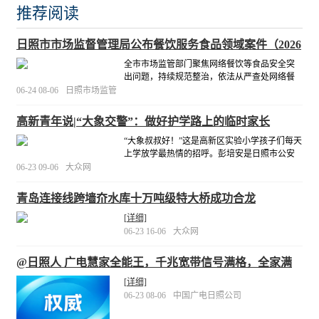
推荐阅读
日照市市场监督管理局公布餐饮服务食品领域案件（2026
年第4期）
全市市场监管部门聚焦网络餐饮等食品安全突
出问题，持续规范整治，依法从严查处网络餐
饮等食品安全违法违规行为。
[详细]
06-24 08-06
日照市场监管
高新青年说|“大象交警”：做好护学路上的临时家长
“大象叔叔好！”这是高新区实验小学孩子们每天
上学放学最热情的招呼。彭培安是日照市公安
局交通管理支队直属大队临沂路中队的一名辅
06-23 09-06
大众网
警，扎根交管一线多年。执勤之余，爱心护学
成了他工作中最温暖的事。
[详细]
青岛连接线跨墙夼水库十万吨级特大桥成功合龙
[详细]
06-23 16-06
大众网
@日照人 广电慧家全能王，千兆宽带信号满格，全家满
意！
[详细]
06-23 08-06
中国广电日照公司