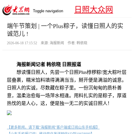
日照大众网
Toggle navigation
端午节策划 | 一个Plus粽子，读懂日照人的实
诚范儿 !
2026-06-18 17:15:52 来源: 海报新闻 作者: 韩依晓
海报新闻记者 韩依晓 日照报道
想读懂日照人，先尝一个日照Plus桲椤粽!宽大粽叶层
层叠裹，糯米馅料填得满满当当，掰开便是满溢的诚意。
日照人的实诚，尽数藏在粽子里。一份沉甸甸的质朴善
意，温柔治愈每一场萍水相逢。用料扎实的是粽子，厚道
热忱的是人心，这，便是独一无二的实诚日照人！
【更多新闻，请下载"海报新闻"客户端或订阅山东手机报】
【山东手机报订阅：移动用户发送短信SD到10658000】