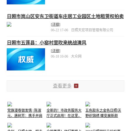
日照市岚山区安东卫街道车庄居工业园区土地租赁权拍卖
公告
[详细]
06-22 17-06
日照天宏项目管理有限公司
日照市五莲县：小窑村里吹来统战清风
[详细]
06-18 10-06
大众网
查看更多
党旗漫卷银发情 | 陈淑
全新的！市政务服务大
五色胶东之金色日照|沃
元、唐树芳：携手并肩
厅正式启用！在这里，
野织锦绣 蝶变展新颜
70余载，党旗下书写伉
他们笑了......
俪情深