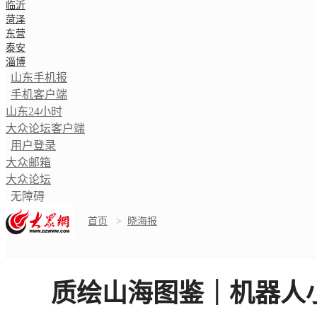
临沂
菏泽
东营
泰安
淄博
山东手机报
手机客户端
山东24小时
大众论坛客户端
用户登录
大众邮箱
大众论坛
无障碍
首页
>
晓海报
质绘山海图鉴｜机器人