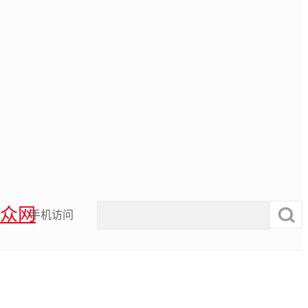
众网
手机访问
！