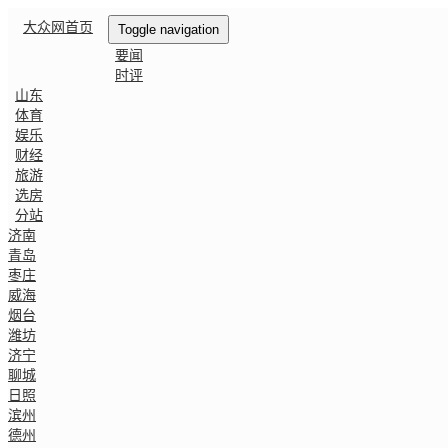
大众网首页
Toggle navigation
要闻
时评
山东
体育
娱乐
财经
旅游
选房
分站
济南
青岛
枣庄
威海
烟台
潍坊
济宁
聊城
日照
滨州
德州