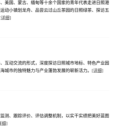
斯、美国、蒙古、缅甸等十余个国家的青年代表走进日照港
上运动小镇划龙舟、品尝云过山丘茶园的日照绿茶、探访五
[详细]
验、互动交流的形式，深度探访日照城市地标、特色产业园
滨海城市的独特魅力与产业蓬勃发展的崭新活力。
[详细]
态监测、跟踪评价、评估调整机制，以实干实绩把美好蓝图
详细]