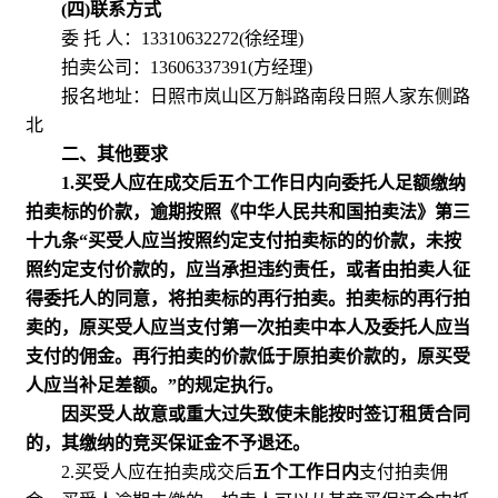
(四)联系方式
委 托 人：13310632272(徐经理)
拍卖公司：13606337391(方经理)
报名地址：日照市岚山区万斛路南段日照人家东侧路
北
二、其他要求
1.买受人应在成交后五个工作日内向委托人足额缴纳
拍卖标的价款，逾期按照《中华人民共和国拍卖法》第三
十九条“买受人应当按照约定支付拍卖标的的价款，未按
照约定支付价款的，应当承担违约责任，或者由拍卖人征
得委托人的同意，将拍卖标的再行拍卖。拍卖标的再行拍
卖的，原买受人应当支付第一次拍卖中本人及委托人应当
支付的佣金。再行拍卖的价款低于原拍卖价款的，原买受
人应当补足差额。”的规定执行。
因买受人故意或重大过失致使未能按时签订租赁合同
的，其缴纳的竞买保证金不予退还。
2.买受人应在拍卖成交后
五个工作日内
支付拍卖佣