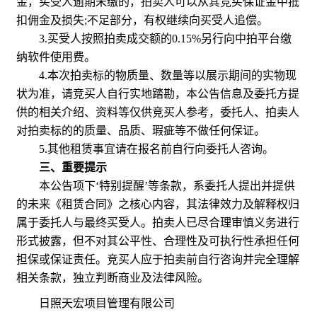
金，买受人逾期未缴的，拍卖人可以从其竞买保证金中抵
扣佣金及损失;不足部分，有权继续向买受人追偿。
3.买受人按照拍卖成交额的0.15%另行向中拍平台缴
纳软件使用费。
4.本次拍卖标的物质量、数量等以展示期间的实物现
状为准，请竞买人自行实地踏勘，本公告信息及委托方提
供的相关介绍、资料等仅供竞买人参考，委托人、拍卖人
对拍卖标的的质量、品质、瑕疵等不做任何保证。
5.其他租赁事宜请在报名前自行向委托人咨询。
三、重要提示
本公告项下‘特别提醒’等条款，系委托人提出并提供
的未来《租赁合同》之核心内容，其法律效力及解释权归
属于委托人与最终买受人。拍卖人已尽合理审慎义务进行
形式披露，但不对其公平性、合理性及可执行性承担任何
担保或保证责任。竞买人应于拍卖前自行咨询并完全理解
相关条款，独立判断商业及法律风险。
日照天宏项目管理有限公司