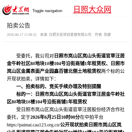
日照大众网
Toggle navigation
拍卖公告
2026-06-17 11:08:32 来源: 日照天宏项目管理有限公司 作者: 张婕
受委托，我公司对
日照市岚山区岚山头街道官草汪居
金牛岭社区8#地块1#楼104号沿街商铺1年租赁权、日照市
岚山区金属表面产业园鑫百镀北侧土地租赁权
两个标的公
开现状拍卖，详情如下：
一、拍卖标的、竞买手续办理及特别提醒
标的一：日照市岚山区岚山头街道官草汪居金牛岭社
区8#地块1#楼104号沿街商铺1年租赁权
受日照市岚山区岚山头街道官草汪居股份经济合作社
委托，定于
2026年6月25日10时00分
在中拍平台
https://paimai.caa123.org.cn/
公开现状拍卖日照市岚山区岚