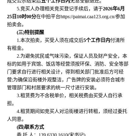
成交公示结束后
五个工作日内
无息全额退还。
5.竞买人办理相关竞买登记手续后，请于
2026年6月
25日10时00分
在中拍平台https://paimai.caa123.org.cn/参加
拍卖会。
(三)特别提醒
1.本次拍卖，买受人须在成交后
5个工作日内
付清所
有租金。
2.为避免扰民或气味污染，保证人员及财产安全，本
标的如用于宾馆、饭店等经营须按环保、消防、安全等部
门要求自行进行相关设计，得到相关部门批准后方可经
营;为确保沿街楼外观整洁，广告牌的安装必须符合城市
管理部门和村居要求的统一尺寸进行安装。
3.租赁费为不含税单价，相关税费由买受人自行承
担。
4.租赁期间如竞买人对沿街楼进行转租，须经过委托
人同意。
(四)联系方式
委 托 人：139 6330 1610(宋书记)