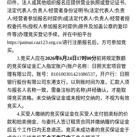
印件，法人或其他组织报名应提供营业执照或登记证书、
法定代表人/负责人/经营者身份证明书(法定代表人/负责
人/经营者参加报名时提供)或法定代表人/负责人/经营者授
权委托书(授权人参加报名时提供)原件及加盖公章的复印
件等]办理竞买登记手续，并在中拍平台
https://paimai.caa123.org.cn/进行注册报名后，方可参加竞
买。
3.竞买人应在
2026年6月24日17时00分
前将规定数额
的竞买保证金汇入指定账户(账户名称：日照天宏项目管
理有限公司，账号：810100301421086537，开户行：日照
银行股份有限公司东港支行，以到账时间为准，汇款人须
与报名人名称一致，需备注标的名称)并经确认，才能取
得竞买资格。未交纳保证金或未按时交纳的，不视为有效
竞买人。
4.买受人缴纳的竞买保证金在买受人支付拍卖标的价
款和拍卖佣金、与委托人签订租赁合同并缴纳履约保证金
后五个工作日内无息退还。竞买未成功者的竞买保证金于