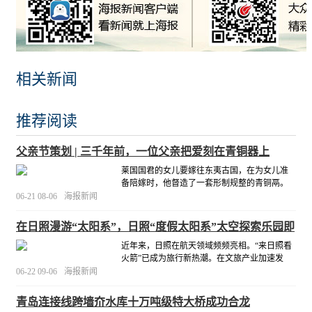
相关新闻
推荐阅读
父亲节策划 | 三千年前，一位父亲把爱刻在青铜器上
莱国国君的女儿要嫁往东夷古国，在为女儿准
备陪嫁时，他督造了一套形制规整的青铜鬲。
束颈折沿，弧裆之上半圆柱足沉稳伫立，口沿
06-21 08-06
海报新闻
下重环纹与腹壁环带纹交织铺展，通高19.5厘
米，重1.5公斤。四件鬲，形制相同，纹饰精
在日照漫游“太阳系”，日照“度假太阳系”太空探索乐园即
美，沉稳厚重。
[详细]
将开放
近年来，日照在航天领域频频亮相。“来日照看
火箭”已成为旅行新热潮。在文旅产业加速发
展、航天科技热度持续攀升的当下，“度假太阳
06-22 09-06
海报新闻
系”项目的推出恰逢其时，既是航天科技与文旅
产业融合的生动实践，也填补了日照缺乏大体
青岛连接线跨墙夼水库十万吨级特大桥成功合龙
量室内亲子体验项目的市场空白。
[详细]