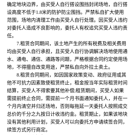
确定地块边界，由买受人自行搭设围挡封闭场地，自行搭
设高度不低于1.8米的防护防尘围挡。严禁私自扩大使用
范围，场地内清理工作由买受人自行处理。因买受人违约
对委托人造成不良影响的，委托人有权追究买受人违约责
任。
7.租赁合同期间，该土地产生的所有税费及相关费用
均由买受人自行承担，且买受人自行协调解决场地使用通
水、通电、通信、通路等问题，严格根据合同约定使用场
地，不得擅自改变用途，严禁私自向外拉土卖土。
8.租赁合同期间，如因国家政策变动、政府征用或其
他不可抗力因素致使租赁终止，租金按当年实际租赁时间
结算，买受人不得索要其他补偿;租赁期间，买受人如果
需提前终止合同，需提前一个月书面通知委托人，并在一
个月内清空并归还场地，否则每拖延一天委托人按照成交
总价的千分之九按日计收违约金。租赁期止，如果该地块
没有其他利用计划，买受人可以向委托方申请续签合同，
续签方式另行商定。