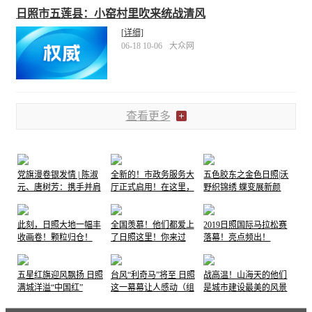
日照市五莲县：小窑村里吹来统战清风
[详细]
06-18 10-06
大众网
查看更多
党旗漫卷银发情 | 陈淑
全新的！市政务服务大
五色胶东之金色日照|沃
元、唐树芳：携手并肩
厅正式启用！在这里，
野织锦绣 蝶变展新颜
70余载，党旗下书写伉
他们笑了......
俪情深
此刻，日照大地一幅丰
全国羡慕！他们都爱上
2019日照国际马拉松赛
收画卷！颗粒归仓！
了日照这里！你来过
落幕！亮点频出！
吗…
五星红旗迎风飘扬 日照
台风“利奇马”将至 日照
战高温！山海天的他们
满城洋溢“中国红”
这一幕幕让人感动（组
是城市建设最美的风景
图）