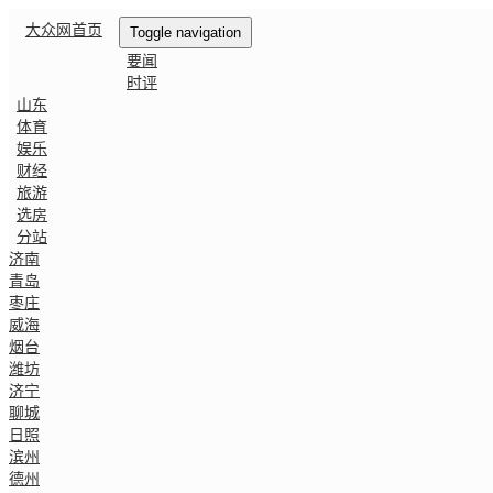
大众网首页
Toggle navigation
要闻
时评
山东
体育
娱乐
财经
旅游
选房
分站
济南
青岛
枣庄
威海
烟台
潍坊
济宁
聊城
日照
滨州
德州