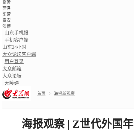
临沂
菏泽
东营
泰安
淄博
山东手机报
手机客户端
山东24小时
大众论坛客户端
用户登录
大众邮箱
大众论坛
无障碍
首页
>
海报新观察
海报观察 | Z世代外