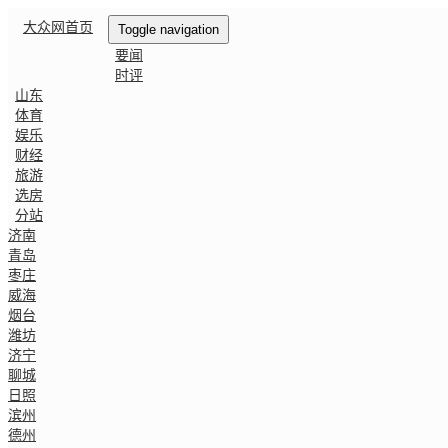
大众网首页
Toggle navigation
要闻
时评
山东
体育
娱乐
财经
旅游
选房
分站
济南
青岛
枣庄
威海
烟台
潍坊
济宁
聊城
日照
滨州
德州