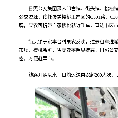
日照公交集团深入叩官镇、街头镇、松柏镇等
公交资源，依托覆盖樱桃主产区的C301路、C30
牌，果农可携带自家樱桃就近乘车，直达市区
街头镇于家丰台村果农反映，过去租车进城来
市场，樱桃新鲜，售卖效率明显提高。日照公
密，方便赶早市。
线路开通以来，日均运送果农超200人次，日