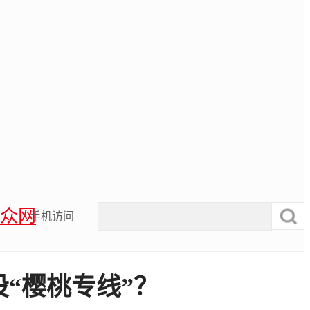
众网
手机访问
“樱桃专线”？