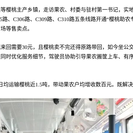
樱桃主产乡镇，走访果农、村委与驻村第一书记，实地
5路、C306路、C309路、C310路五条线路开通“樱桃
市场等售卖点。
回需要30元，且樱桃卖不完还得原路带回，如今坐公交
交同时优化服务细节，驾驶员协助引导果农搬筐上车、有
均运输樱桃近1.5吨，带动果农户均增收数百元。既解决了