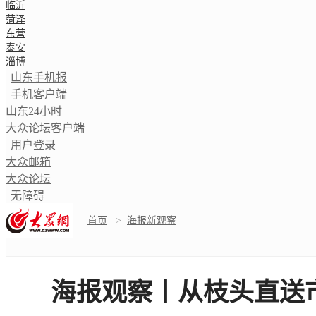
临沂
菏泽
东营
泰安
淄博
山东手机报
手机客户端
山东24小时
大众论坛客户端
用户登录
大众邮箱
大众论坛
无障碍
首页
>
海报新观察
海报观察丨从枝头直送市